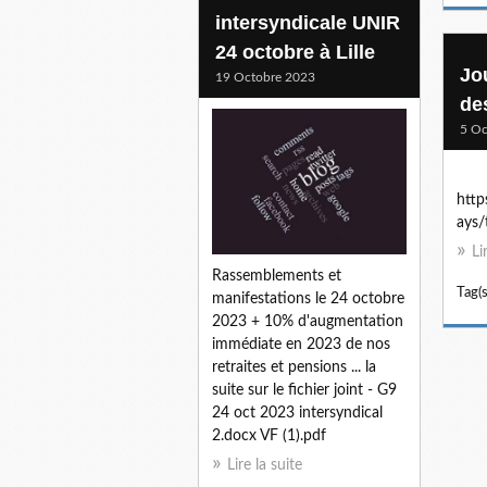
intersyndicale UNIR
24 octobre à Lille
Jo
19 Octobre 2023
de
5 Oc
http
ays/
Li
Rassemblements et
Tag(s
manifestations le 24 octobre
2023 + 10% d'augmentation
immédiate en 2023 de nos
retraites et pensions ... la
suite sur le fichier joint - G9
24 oct 2023 intersyndical
2.docx VF (1).pdf
Lire la suite