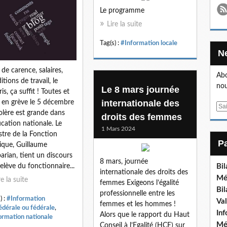
Le programme
Lire la suite
Tag(s) :
#Information locale
 de carence, salaires,
Abo
itions de travail, le
nou
Le 8 mars journée
is, ça suffit ! Toutes et
internationale des
 en grève le 5 décembre
E
olère est grande dans
droits des femmes
m
ucation nationale. Le
a
1 Mars 2024
stre de la Fonction
i
ique, Guillaume
l
arian, tient un discours
8 mars, journée
Bi
relève du fonctionnaire...
internationale des droits des
Mé
re la suite
femmes Exigeons l’égalité
Bi
professionnelle entre les
) :
#Information
Va
femmes et les hommes !
édérale ou fédérale
,
In
Alors que le rapport du Haut
ormation nationale
Mé
Conseil à l’Egalité (HCE) sur