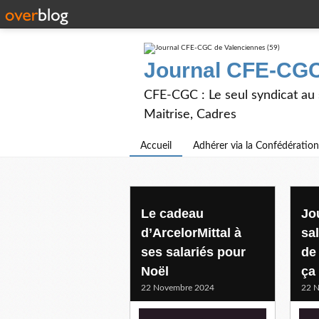
Journal CFE-CGC
CFE-CGC : Le seul syndicat au
Maitrise, Cadres
Accueil
Adhérer via la Confédération
Le cadeau
Jo
d’ArcelorMittal à
sa
ses salariés pour
de 
Noël
ça 
22 Novembre 2024
22 