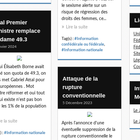
le sexisme alerte sur un
risque de régression des
droits des femmes, ce...
tal Premier
Lire la suite
nistre remplace
Uni
dame 49.3
Tag(s) :
#Information
Féd
confédérale ou fédérale
,
nvier 2024
Féd
#Information nationale
Sit
Lég
ui Élisabeth Borne avait
Cou
isé son quota de 49.3, on
Attaque de la
 met Gabriel Attal pour
rupture
Européennes . Mot
Information Sections
dre réformer et oui tout
conventionnelle
Mé
ui existe n'est pas bon
5 Décembre 2023
 les 1% de la population
Le 
re la suite
Le 
Après l'annonce d'une
éventuelle suppression de la
) :
#Information nationale
rupture conventionnelle le