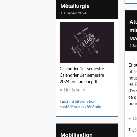
Métallurgie
10 Janvier 2024
At
mi
Ma
9 Ja
Et o
Calendrier 1er semestre -
util
Calendrier 1er semestre
nous
2024 en couleur.pdf
les 
Lire la suite
d'or
ce q
Tag(s) :
#Information
pour
confédérale ou fédérale
!
Li
Tag(s
Mobilisation