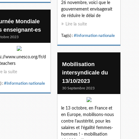
26 novembre, voici que le
gouvernement envisagerait
de réduire le délai de
urnée Mondiale
Lire la suite
s enseignant-es
Tag(s) :
#Information nationale
tobre 2023
s://www.unesco.org/fr/d
Mobilisation
teachers
intersyndicale du
re la suite
13/10/2023
) :
#Information nationale
30 Septembre 2023
le 13 octobre, en France et
en Europe, mobilisons-nous
contre l’austérité, pour les
salaires et l’égalité femmes-
hommes ! - mobilisation