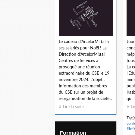
Le cadeau d’ArcelorMittal à
Jour
ses salariés pour Noël ! La
cond
Direction d’ArcelorMittal
mépr
Centres de Services a
tous
provoqué une réunion
La c
extraordinaire du CSE le 19
l’Éd
novembre 2024. L’objet :
mini
Information des membres
publ
du CSE sur un projet de
Kasb
réorganisation de la société...
qui 
Lire la suite
Li
Tag(s
conf
#Inf
Formation