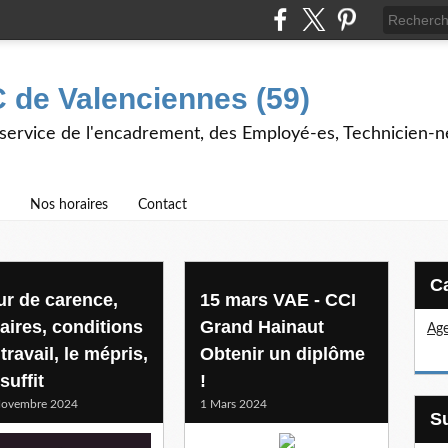
 de Valenciennes (59)
 service de l'encadrement, des Employé-es, Technicien-n
Nos horaires
Contact
ur de carence,
15 mars VAE - CCI
laires, conditions
Grand Hainaut
Age
travail, le mépris,
Obtenir un diplôme
suffit
!
Novembre 2024
1 Mars 2024