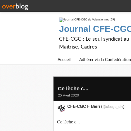
Journal CFE-CGC
CFE-CGC : Le seul syndicat au
Maitrise, Cadres
Accueil
Adhérer via la Confédération
Ce lèche c...
25 Avril 2020
CFE-CGC F Bieri (
)
@cfecgc_ulv
Ce lèche c...