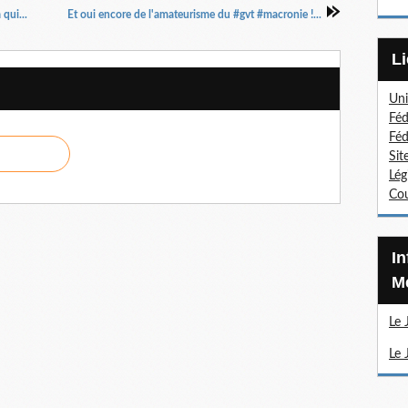
qui...
Et oui encore de l'amateurisme du #gvt #macronie !...
Uni
Féd
Féd
Sit
Lég
Cou
Information Sections
Mé
Le 
Le 