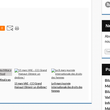
0
Abo
nou
E
m
a
i
l
ttal à ses
Bi
15 mars VAE - CCI Grand
Le 8 mars journée
Mé
Hainaut Obtenir un diplôme !
internationale des droits des
femmes
Bi
Va
In
Mé