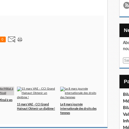
0
Abo
nou
E
m
a
i
l
Bi
ttal à ses
Mé
15 mars VAE - CCI Grand
Le 8 mars journée
Bi
Hainaut Obtenir un diplôme !
internationale des droits des
femmes
Va
In
Mé