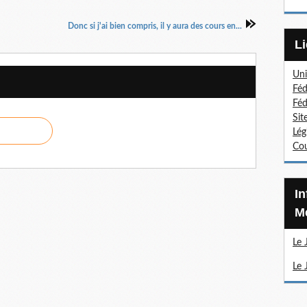
Donc si j'ai bien compris, il y aura des cours en...
Uni
Féd
Féd
Sit
Lég
Cou
Information Sections
Mé
Le 
Le 