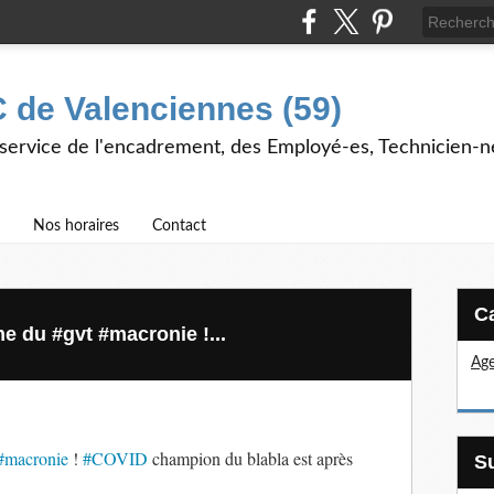
 de Valenciennes (59)
 service de l'encadrement, des Employé-es, Technicien-n
Nos horaires
Contact
e du #gvt #macronie !...
Age
#macronie
!
#COVID
champion du blabla est après