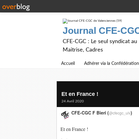
Journal CFE-CGC
CFE-CGC : Le seul syndicat au
Maitrise, Cadres
Accueil
Adhérer via la Confédération
Et en France !
24 Avril 2020
CFE-CGC F Bieri (
)
@cfecgc_ulv
Et en France !