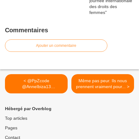
Commentaires
Ajouter un commentaire
< @PpZcode
Même pas peur. Ils nous
@AnneIbiza13
prennent vraiment pour... >
@AntiMacron2019 Et si
l'on...
Hébergé par Overblog
Top articles
Pages
Contact