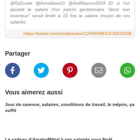
@PpZcode @AnneIbiza13 @AntiMacron2019 Et si l'on
ajoutait le salaire d'un patron gestionnaire "donc non
inventeur" serait limité à 10 fois le salaire moyen de ces
salariés.
https://twitter.com/i/web/status/1245658931675815938
Partager
Vous aimerez aussi
Jour de carence, salaires, conditions de travail, le mépris, ça
suffit
Le cadeau d’ArcelorMittal à ses salariés pour Noël