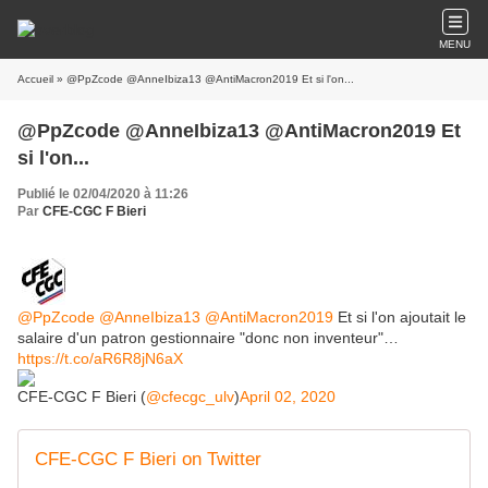
MENU
Accueil
» @PpZcode @AnneIbiza13 @AntiMacron2019 Et si l'on...
@PpZcode @AnneIbiza13 @AntiMacron2019 Et
si l'on...
Publié le 02/04/2020 à 11:26
Par
CFE-CGC F Bieri
@PpZcode
@AnneIbiza13
@AntiMacron2019
Et si l'on ajoutait le
salaire d'un patron gestionnaire "donc non inventeur"…
https://t.co/aR6R8jN6aX
CFE-CGC F Bieri (
@cfecgc_ulv
)
April 02, 2020
CFE-CGC F Bieri on Twitter