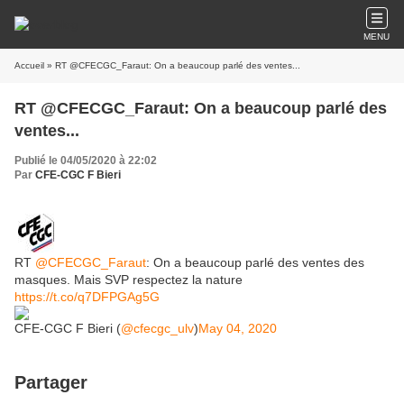
MENU
Accueil
» RT @CFECGC_Faraut: On a beaucoup parlé des ventes...
RT @CFECGC_Faraut: On a beaucoup parlé des
ventes...
Publié le 04/05/2020 à 22:02
Par
CFE-CGC F Bieri
RT
@CFECGC_Faraut
: On a beaucoup parlé des ventes des
masques. Mais SVP respectez la nature
https://t.co/q7DFPGAg5G
CFE-CGC F Bieri (
@cfecgc_ulv
)
May 04, 2020
Partager