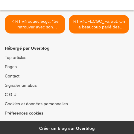
< RT @roquecfecgc: "Se
RT @CFECGC_Faraut: On
retrouver avec son
a beaucoup parlé des
ordinateur...
ventes... >
Hébergé par Overblog
Top articles
Pages
Contact
Signaler un abus
C.G.U.
Cookies et données personnelles
Préférences cookies
Créer un blog sur Overblog