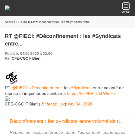
MENU
Accueil
» RT @FIECI: #Déconfinement : les #Syndicats entre...
RT @FIECI: #Déconfinement : les #Syndicats
entre...
Publié le 04/05/2020 à 22:00
Par
CFE-CGC F Bieri
RT
@FIECI
:
#Déconfinement
: les
#Syndicats
entre volonté de
reprise et inquiétudes sanitaires
https://t.co/BPcEXLWdH5
CFE-CGC F Bieri (
@cfecgc_ulv
)
May 04, 2020
Déconfinement : les syndicats entre volonté de reprise et inquiétudes
Réunis en visioconférence dans l'après-midi, partenaires