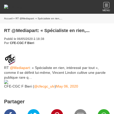
MENU
Accueil
» RT @Mediapart: « Spécialiste en rien,...
RT @Mediapart: « Spécialiste en rien,...
Publié le 06/05/2020 à 18:38
Par
CFE-CGC F Bieri
RT
@Mediapart
: « Spécialiste en rien, intéressé par tout »,
comme il se définit lui-même, Vincent Lindon cultive une parole
publique rare q…
CFE-CGC F Bieri (
@cfecgc_ulv
)
May 06, 2020
Partager