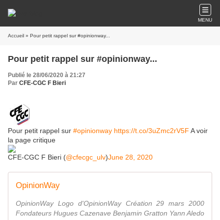
MENU
Accueil
» Pour petit rappel sur #opinionway...
Pour petit rappel sur #opinionway...
Publié le 28/06/2020 à 21:27
Par
CFE-CGC F Bieri
Pour petit rappel sur
#opinionway
https://t.co/3uZmc2rV5F
A voir
la page critique
CFE-CGC F Bieri (
@cfecgc_ulv
)
June 28, 2020
OpinionWay
OpinionWay Logo d'OpinionWay Création 29 mars 2000
Fondateurs Hugues Cazenave Benjamin Gratton Yann Aledo