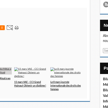
0
Abo
nou
E
m
a
i
l
ttal à ses
Bi
15 mars VAE - CCI Grand
Le 8 mars journée
Mé
Hainaut Obtenir un diplôme !
internationale des droits des
femmes
Bi
Va
In
Mé