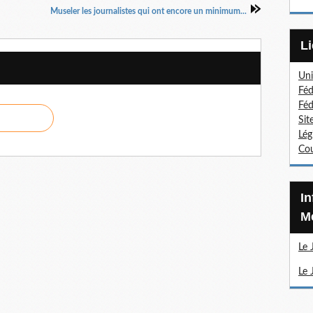
Museler les journalistes qui ont encore un minimum...
Uni
Féd
Féd
Sit
Lég
Cou
Information Sections
Mé
Le 
Le 