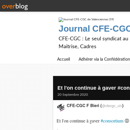
Journal CFE-CGC
CFE-CGC : Le seul syndicat au
Maitrise, Cadres
Accueil
Adhérer via la Confédération
Et l'on continue à gaver #cons
20 Septembre 2020
CFE-CGC F Bieri (
)
@cfecgc_ulv
Et l'on continue à gaver
#consortium
😡 