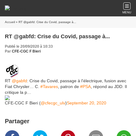
MENU
Accueil
» RT @gabfd: Crise du Covid, passage à...
RT @gabfd: Crise du Covid, passage à...
Publié le 20/09/2020 à 10:33
Par
CFE-CGC F Bieri
RT
@gabfd
: Crise du Covid, passage à l'électrique, fusion avec
Fiat Chrysler… C.
#Tavares
, patron de
#PSA
, répond au JDD. Il
critique la p…
CFE-CGC F Bieri (
@cfecgc_ulv
)
September 20, 2020
Partager