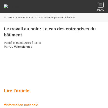
MENU
Accueil
» Le travail au noir : Le cas des entreprises du bâtiment
Le travail au noir : Le cas des entreprises du
bâtiment
Publié le 09/01/2010 à 11:11
Par
UL Valenciennes
Le travail au noir coûte plus cher qu’il ne
rapporte... Les peines sont lourdes : 3 ans
d'emprisonnement et/ou 45 000 € d'amende
et 225 000 € d'amende pour une personne
morale (...)
Lire l'article
#Information nationale