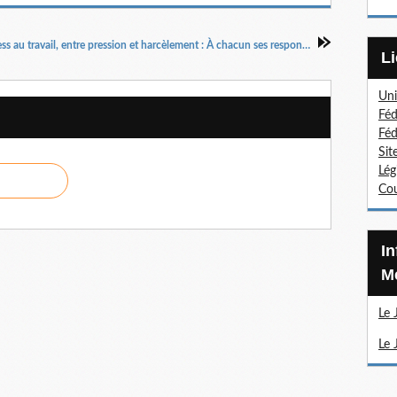
Le stress au travail, entre pression et harcèlement : À chacun ses responsabilités, par Alexis Vaudoyer
Uni
Féd
Féd
Sit
Lég
Cou
Information Sections
Mé
Le 
Le 