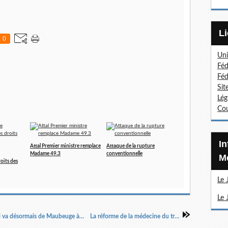
0
Uni
Féd
Féd
Sit
Lég
Cou
Information Sections
Attal Premier ministre remplace
Attaque de la rupture
Madame 49.3
conventionnelle
Mé
roits des
Le 
Le 
Non cadre, il dirige la CFE-CGC métallurgie qui va désormais de Maubeuge à Cambrai
La réforme de la médecine du travail.