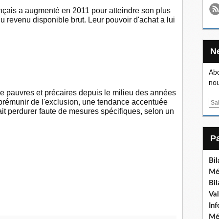
çais a augmenté en 2011 pour atteindre son plus
 revenu disponible brut. Leur pouvoir d'achat a lui
Abo
nou
e pauvres et précaires depuis le milieu des années
se prémunir de l'exclusion, une tendance accentuée
E
ait perdurer faute de mesures spécifiques, selon un
m
a
i
l
Bi
Mé
Bi
Va
In
Mé