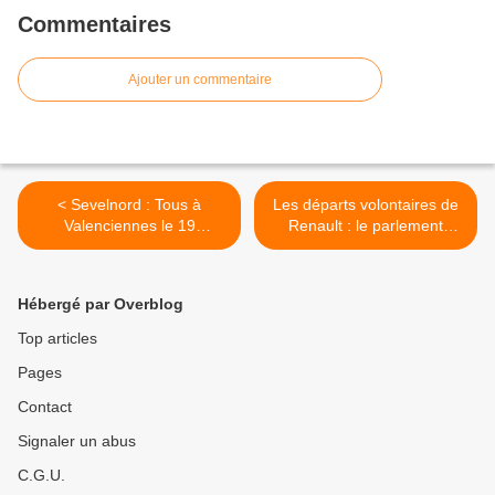
Commentaires
Ajouter un commentaire
< Sevelnord : Tous à
Les départs volontaires de
Valenciennes le 19
Renault : le parlement
novembre
européen bloque la
subvention de 24,5 millions
d'euros >
Hébergé par Overblog
Top articles
Pages
Contact
Signaler un abus
C.G.U.