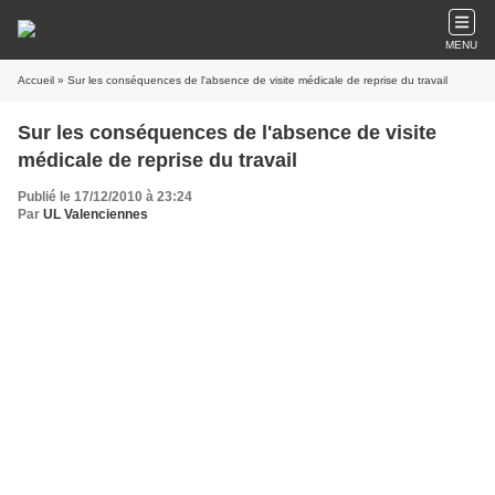
MENU
Accueil
» Sur les conséquences de l'absence de visite médicale de reprise du travail
Sur les conséquences de l'absence de visite
médicale de reprise du travail
Publié le 17/12/2010 à 23:24
Par
UL Valenciennes
Ce qu'il faut RETENIR:
En l'absence de visite médicale de reprise, le
contrat de travail peut être à la fois suspendu
et exécuté.
Je
concède que de prime abord, cela peut