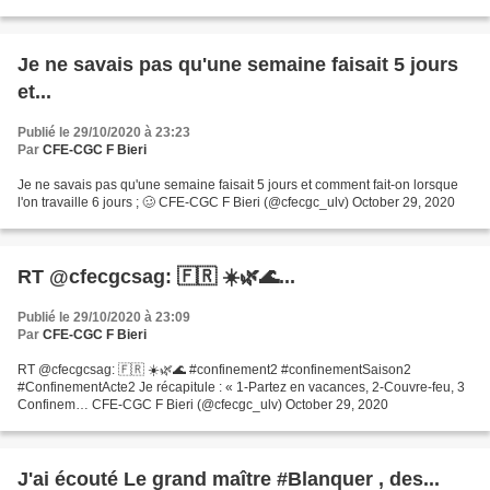
Je ne savais pas qu'une semaine faisait 5 jours
et...
Publié le 29/10/2020 à 23:23
Par
CFE-CGC F Bieri
Je ne savais pas qu'une semaine faisait 5 jours et comment fait-on lorsque
l'on travaille 6 jours ; 🥴 CFE-CGC F Bieri (@cfecgc_ulv) October 29, 2020
RT @cfecgcsag: 🇫🇷 ☀️🌿🌊...
Publié le 29/10/2020 à 23:09
Par
CFE-CGC F Bieri
RT @cfecgcsag: 🇫🇷 ☀️🌿🌊 #confinement2 #confinementSaison2
#ConfinementActe2 Je récapitule : « 1-Partez en vacances, 2-Couvre-feu, 3
Confinem… CFE-CGC F Bieri (@cfecgc_ulv) October 29, 2020
J'ai écouté Le grand maître #Blanquer , des...