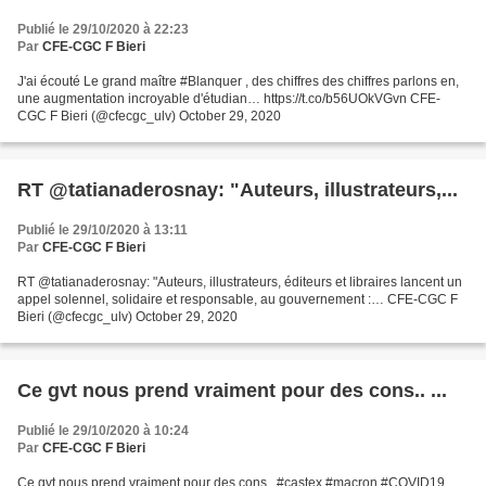
Publié le 29/10/2020 à 22:23
Par
CFE-CGC F Bieri
J'ai écouté Le grand maître #Blanquer , des chiffres des chiffres parlons en,
une augmentation incroyable d'étudian… https://t.co/b56UOkVGvn CFE-
CGC F Bieri (@cfecgc_ulv) October 29, 2020
RT @tatianaderosnay: "Auteurs, illustrateurs,...
Publié le 29/10/2020 à 13:11
Par
CFE-CGC F Bieri
RT @tatianaderosnay: "Auteurs, illustrateurs, éditeurs et libraires lancent un
appel solennel, solidaire et responsable, au gouvernement :… CFE-CGC F
Bieri (@cfecgc_ulv) October 29, 2020
Ce gvt nous prend vraiment pour des cons.. ...
Publié le 29/10/2020 à 10:24
Par
CFE-CGC F Bieri
Ce gvt nous prend vraiment pour des cons.. #castex #macron #COVID19