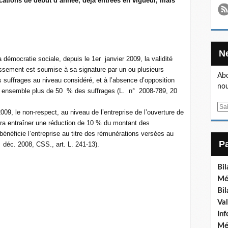
cations de début d’année, déjà entrées en vigueur, mais
a démocratie sociale, depuis le 1er janvier 2009, la validité
lissement est soumise à sa signature par un ou plusieurs
Abo
 suffrages au niveau considéré, et à l’absence d’opposition
nou
lli ensemble plus de 50 % des suffrages (L. n° 2008-789, 20
E
2009, le non-respect, au niveau de l’entreprise de l’ouverture de
m
urra entraîner une réduction de 10 % du montant des
a
bénéficie l’entreprise au titre des rémunérations versées au
i
 déc. 2008, CSS., art. L. 241-13).
l
Bi
Mé
Bi
Va
In
Mé