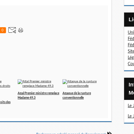
0
Uni
Féd
Féd
Sit
Lég
Cou
Information Sections
Mé
Attal Premier ministre remplace
Attaque de la rupture
Madame 49.3
conventionnelle
roits des
Le 
Le 