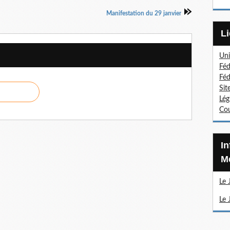
Manifestation du 29 janvier
Uni
Féd
Féd
Sit
Lég
Cou
Information Sections
Mé
Le 
Le 