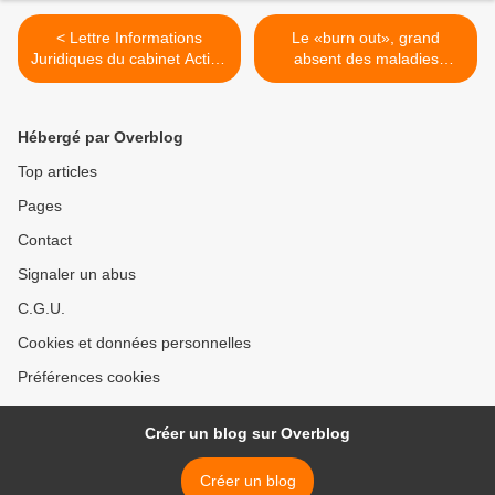
< Lettre Informations
Le «burn out», grand
Juridiques du cabinet Action
absent des maladies
Conseils à Valenciennes
professionnelles (La
Tribune) >
Hébergé par Overblog
Top articles
Pages
Contact
Signaler un abus
C.G.U.
Cookies et données personnelles
Préférences cookies
Créer un blog sur Overblog
Créer un blog