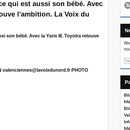
si son bébé. Avec la Yaris III, Toyotra retouve
Abo
nou
E
m
alenciennes@lavoixdunord.fr PHOTO
a
i
l
Bi
Mé
Bi
Va
In
Mé