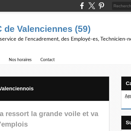
 de Valenciennes (59)
 service de l'encadrement, des Employé-es, Technicien-n
Nos horaires
Contact
 Valenciennois
Age
ta ressort la grande voile et va
'emplois