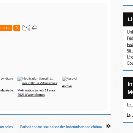
epost
0
Uni
Féd
Féd
Sit
Lég
Cou
Information Sections
Ascoval
ndicale du
Mobilisation Samedi 11 mars
Mé
2023 à Valenciennes
Le 
Le 
La « règle d’or » du démantèlement de l’accès aux soins (Miroir Social)
Parisot contre une baisse des indemnisations chômage des cadres