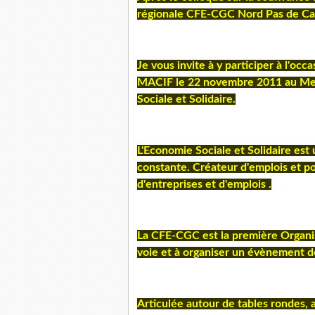
régionale CFE-CGC Nord Pas de Cala
Je vous invite à y participer à l'occ
MACIF le 22 novembre 2011 au Mer
Sociale et Solidaire.
L'Economie Sociale et Solidaire est
constante. Créateur d'emplois et por
d'entreprises et d'emplois .
La CFE-CGC est la première Organis
voie et à organiser un évènement d
Articulée autour de tables rondes,