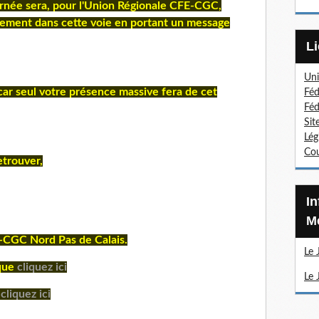
urnée sera, pour l'Union Régionale CFE-CGC,
agement dans cette voie en portant un message
Uni
ar seul votre présence massive fera de cet
Féd
Féd
Sit
Lég
Cou
etrouver,
Information Sections
Mé
E-CGC Nord Pas de Calais.
Le 
oque
cliquez ici
Le 
n
cliquez ici