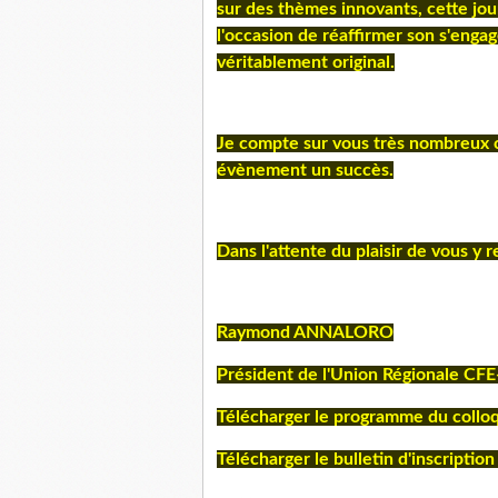
sur des thèmes innovants, cette jo
l'occasion de réaffirmer son s'eng
véritablement original.
Je compte sur vous très nombreux c
évènement un succès.
Dans l'attente du plaisir de vous y r
Raymond ANNALORO
Président de l'Union Régionale CF
Télécharger le programme du coll
Télécharger le bulletin d'inscriptio