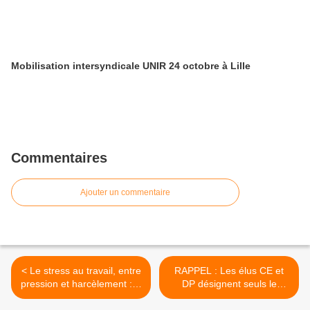
Mobilisation intersyndicale UNIR 24 octobre à Lille
Commentaires
Ajouter un commentaire
< Le stress au travail, entre
RAPPEL : Les élus CE et
pression et harcèlement : À
DP désignent seuls le
chacun ses responsabilités,
comité d'hygiène >