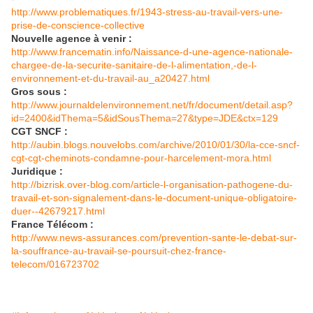
http://www.problematiques.fr/1943-stress-au-travail-vers-une-
prise-de-conscience-collective
Nouvelle agence à venir :
http://www.francematin.info/Naissance-d-une-agence-nationale-
chargee-de-la-securite-sanitaire-de-l-alimentation,-de-l-
environnement-et-du-travail-au_a20427.html
Gros sous :
http://www.journaldelenvironnement.net/fr/document/detail.asp?
id=2400&idThema=5&idSousThema=27&type=JDE&ctx=129
CGT SNCF :
http://aubin.blogs.nouvelobs.com/archive/2010/01/30/la-cce-sncf-
cgt-cgt-cheminots-condamne-pour-harcelement-mora.html
Juridique :
http://bizrisk.over-blog.com/article-l-organisation-pathogene-du-
travail-et-son-signalement-dans-le-document-unique-obligatoire-
duer--42679217.html
France Télécom :
http://www.news-assurances.com/prevention-sante-le-debat-sur-
la-souffrance-au-travail-se-poursuit-chez-france-
telecom/016723702