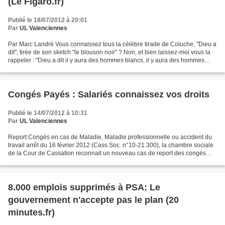
(Le Figaro.fr)
Publié le 18/07/2012 à 20:01
Par
UL Valenciennes
Par Marc Landré Vous connaissez tous la célèbre tirade de Coluche, "Dieu a
dit", tirée de son sketch "le blouson noir" ? Non, et bien laissez-moi vous la
rappeler : "Dieu a dit il y aura des hommes blancs, il y aura des hommes
noirs ; il y aura des hommes...
Congés Payés : Salariés connaissez vos droits
Publié le 14/07/2012 à 10:31
Par
UL Valenciennes
Report Congès en cas de Maladie, Maladie professionnelle ou accident du
travail arrêt du 16 février 2012 (Cass.Soc. n°10-21.300), la chambre sociale
de la Cour de Cassation reconnait un nouveau cas de report des congés
payés. Elle pose pour principe que...
8.000 emplois supprimés à PSA: Le
gouvernement n'accepte pas le plan (20
minutes.fr)