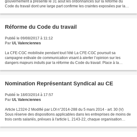
gouvernement a présenté le 31 août les ordonnances sur la réforme du
Code du travail dont une large part confirme les craintes exposées par la
CFE-CGC durant la phase de concertation...
Réforme du Code du travail
Publié le 09/08/2017 à 11:12
Par
UL Valenciennes
La CFE-CGC mobilisée pendant tout l'été La CFE-CGC poursuit sa
campagne estivale de communication visant à alerter l’opinion sur les
dangers majeurs induits par la réforme du Code du travail. Place à la
cinquième thématique : " Représentation du personnel...
Nomination Représentant Syndical au CE
Publié le 18/03/2014 à 17:57
Par
UL Valenciennes
Article L2324-2 Modifié par LOI n°2014-288 du 5 mars 2014 - art. 30 (V)
Sous réserve des dispositions applicables dans les entreprises de moins de
trois cents salariés, prévues à l'article L. 2143-22, chaque organisation
syndicale représentative dans...