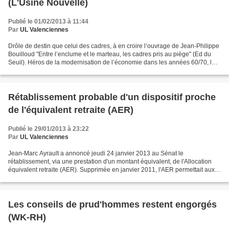
(L'Usine Nouvelle)
Publié le 01/02/2013 à 11:44
Par
UL Valenciennes
Drôle de destin que celui des cadres, à en croire l’ouvrage de Jean-Philippe
Bouilloud "Entre l’enclume et le marteau, les cadres pris au piège" (Ed du
Seuil). Héros de la modernisation de l’économie dans les années 60/70, les
voilà pris au piège de l’entreprise...
Rétablissement probable d'un dispositif proche
de l'équivalent retraite (AER)
Publié le 29/01/2013 à 23:22
Par
UL Valenciennes
Jean-Marc Ayrault a annoncé jeudi 24 janvier 2013 au Sénat le
rétablissement, via une prestation d'un montant équivalent, de l'Allocation
équivalent retraite (AER). Supprimée en janvier 2011, l'AER permettait aux
chômeurs âgés de faire la jonction entre...
Les conseils de prud'hommes restent engorgés
(WK-RH)