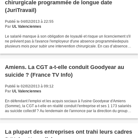
chirurgicale programmée de longue date
(JuriTravail)
Publié le 04/02/2013 à 22:55
Par
UL Valenciennes
Le salarié manque à son obligation de loyauté et risque un licenciement s'il
ne prévient pas à l'avance l'employeur d'une absence programméedepuis
plusieurs mois pour subir une intervention chirurgicale. En cas d’absence
pour maladie, le salarié doit...
Amiens. La CGT a-t-elle conduit Goodyear au
suicide ? (France TV Info)
Publié le 02/02/2013 à 09:12
Par
UL Valenciennes
En défendant l'emploi et les acquis sociaux à l'usine Goodyear d'Amiens
(Somme), la CGT a-t-elle en réalité conduit l'entreprise et ses 1 173 salariés
au suicide collectif ? Au lendemain de l'annonce par la direction du groupe
de la fermeture prochaine...
La plupart des entreprises ont trahi leurs cadres