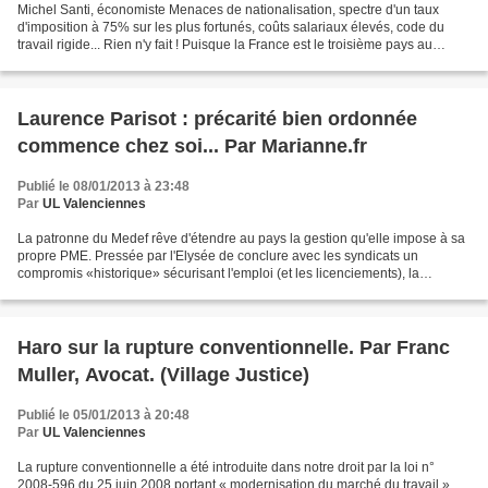
Michel Santi, économiste Menaces de nationalisation, spectre d'un taux
d'imposition à 75% sur les plus fortunés, coûts salariaux élevés, code du
travail rigide... Rien n'y fait ! Puisque la France est le troisième pays au
monde (après la Chine et les...
Laurence Parisot : précarité bien ordonnée
commence chez soi... Par Marianne.fr
Publié le 08/01/2013 à 23:48
Par
UL Valenciennes
La patronne du Medef rêve d'étendre au pays la gestion qu'elle impose à sa
propre PME. Pressée par l'Elysée de conclure avec les syndicats un
compromis «historique» sécurisant l'emploi (et les licenciements), la
présidente du Medef ose brandir la menace...
Haro sur la rupture conventionnelle. Par Franc
Muller, Avocat. (Village Justice)
Publié le 05/01/2013 à 20:48
Par
UL Valenciennes
La rupture conventionnelle a été introduite dans notre droit par la loi n°
2008-596 du 25 juin 2008 portant « modernisation du marché du travail ».